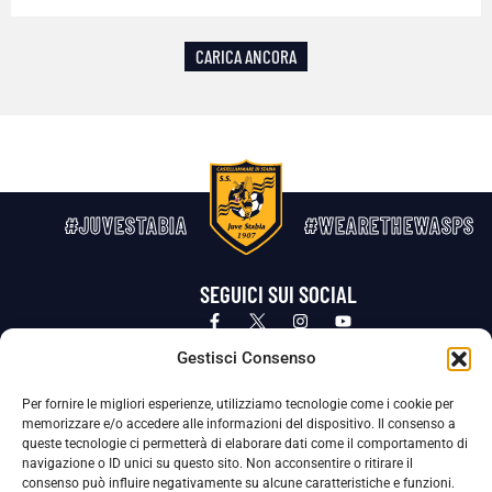
CARICA ANCORA
#JUVESTABIA
#WEARETHEWASPS
SEGUICI SUI SOCIAL
Privacy Policy
Cookie Policy
Termini e condizioni generali
Gestisci Consenso
Per fornire le migliori esperienze, utilizziamo tecnologie come i cookie per
La Società ha nominato il Responsabile della Protezione dei Dati Personali (DPO), figura specializzata che vigila sulle modalità
memorizzare e/o accedere alle informazioni del dispositivo. Il consenso a
adottate dalla nostra Società per tutelare i Suoi dati personali.
queste tecnologie ci permetterà di elaborare dati come il comportamento di
navigazione o ID unici su questo sito. Non acconsentire o ritirare il
Per contattare il DPO può scrivere a
consenso può influire negativamente su alcune caratteristiche e funzioni.