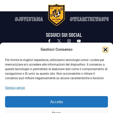
#JUVESTABIA
#WEARETHEWASPS
SEGUICI SUI SOCIAL
Privacy Policy
Cookie Policy
Termini e condizioni generali
Gestisci Consenso
Per fornire le migliori esperienze, utilizziamo tecnologie come i cookie per
La Società ha nominato il Responsabile della Protezione dei Dati Personali (DPO), figura specializzata che vigila sulle modalità
memorizzare e/o accedere alle informazioni del dispositivo. Il consenso a
adottate dalla nostra Società per tutelare i Suoi dati personali.
queste tecnologie ci permetterà di elaborare dati come il comportamento di
navigazione o ID unici su questo sito. Non acconsentire o ritirare il
Per contattare il DPO può scrivere a
consenso può influire negativamente su alcune caratteristiche e funzioni.
dpo@ssjuvestabia.it
Gestisci servizi
Può contattare sempre
dpo@ssjuvestabia.it
Accetta
anche per quanto riguarda la normativa vigente in materia di Whistleblowing.