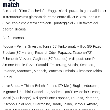
match
Allo stadio “Pino Zaccheria” di Foggia si è disputata la gara valida per
la trentaduesima giornata del campionato di Serie C tra Foggia e
Juve Stabia che è terminata con il punteggio di 2-1 in favore dei
padroni di casa.
Così in campo:
Foggia – Perina, Silvestro, Tonin (65′ Tenkorang), Millico (89′ Rizzo),
Ercolani (89′ Martini), Riccardi, Odjer, Papazov, Tascone (72′
Schenetti), Vezzoni, Gagliano (89′ Rolando). A disposizione: De
Simone, Nobile, Rizzo, Castaldi, Tenkorang, Martini, Schenetti,
Rolando, Antonacci, Manneh, Brancato, Embalo. Allenatore: Mirko
Cudini.
Juve Stabia – Thiam, Bellich, Romeo (79′ Meli), Buglio, Adorante,
Mignanelli, Bachini, Candellone, Andreoni (86′ Piovanello9, Leone,
Mosti (63′ Piscopo). A disposizione: Esposito, La Rosa, Pierobon,
Piscopo, Baldi, Meli, Guarracino, Garau, Folino, Gerbo, D’Amore,