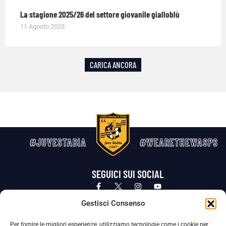
La stagione 2025/26 del settore giovanile gialloblù
11 Agosto 2025
CARICA ANCORA
#JUVESTABIA
#WEARETHEWASPS
SEGUICI SUI SOCIAL
Privacy Policy
Cookie Policy
Termini e condizioni generali
Gestisci Consenso
Per fornire le migliori esperienze, utilizziamo tecnologie come i cookie per