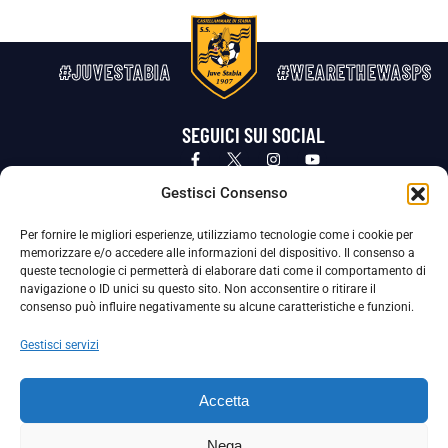
#JUVESTABIA
#WEARETHEWASPS
SEGUICI SUI SOCIAL
Privacy Policy
Cookie Policy
Termini e condizioni generali
Gestisci Consenso
Per fornire le migliori esperienze, utilizziamo tecnologie come i cookie per
La Società ha nominato il Responsabile della Protezione dei Dati Personali (DPO), figura specializzata che vigila sulle modalità
memorizzare e/o accedere alle informazioni del dispositivo. Il consenso a
adottate dalla nostra Società per tutelare i Suoi dati personali.
queste tecnologie ci permetterà di elaborare dati come il comportamento di
navigazione o ID unici su questo sito. Non acconsentire o ritirare il
Per contattare il DPO può scrivere a
consenso può influire negativamente su alcune caratteristiche e funzioni.
dpo@ssjuvestabia.it
Gestisci servizi
Può contattare sempre
dpo@ssjuvestabia.it
Accetta
anche per quanto riguarda la normativa vigente in materia di Whistleblowing.
Nega
La Società ha inoltre adottato un proprio Codice Etico, consultabile al seguente link: