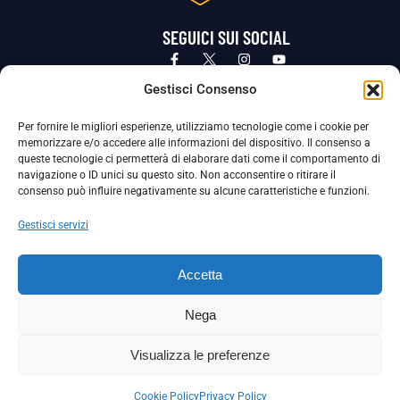
SEGUICI SUI SOCIAL
Privacy Policy
Cookie Policy
Termini e condizioni generali
Gestisci Consenso
Per fornire le migliori esperienze, utilizziamo tecnologie come i cookie per
La Società ha nominato il Responsabile della Protezione dei Dati Personali (DPO), figura specializzata che vigila sulle modalità
memorizzare e/o accedere alle informazioni del dispositivo. Il consenso a
adottate dalla nostra Società per tutelare i Suoi dati personali.
queste tecnologie ci permetterà di elaborare dati come il comportamento di
navigazione o ID unici su questo sito. Non acconsentire o ritirare il
Per contattare il DPO può scrivere a
consenso può influire negativamente su alcune caratteristiche e funzioni.
dpo@ssjuvestabia.it
Gestisci servizi
Può contattare sempre
dpo@ssjuvestabia.it
Accetta
anche per quanto riguarda la normativa vigente in materia di Whistleblowing.
Nega
La Società ha inoltre adottato un proprio Codice Etico, consultabile al seguente link:
Visualizza le preferenze
Scarica il Codice Etico
Cookie Policy
Privacy Policy