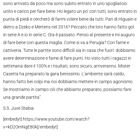
sono arrivato da poco ma sono subito entrato in uno spogliatoio
unito e carico per fare bene. Ho legato un po’ con tutti, sono entrato in
punta di piedi e cercherò di farmi volere bene da tutti. Pari di Higuain e
dietro a Dzeko e Mertens nel 2016? Peccato che loro hanno fatto gol
in serie A e io in serie C. Ora è passato. Penso al presente e mi auguro
di fare bene con questa maglia. Come si va a Perugia? Con fame e
cattiveria. Tutte le partite sono difficili sia in casa che fuori: dobbiamo
avere determinazione e fame di fare punti. Ho visto tutti i ragazzi in
settimana dare il 100% e i risultati, sono sicuro, arriveranno. Mister
Caserta ha preparato la gara benissimo. L’ambiente sarà caldo,
hanno fatto bei colpi ma noi dobbiamo mettere in campo agonismo.
Se mostriamo in campo ciò che abbiamo preparato, possiamo fare
una grande partita”.
S.S. Juve Stabia
[embedyt] https://www.youtube.com/watch?
v=kD2OmNgE80k[/embedyt]