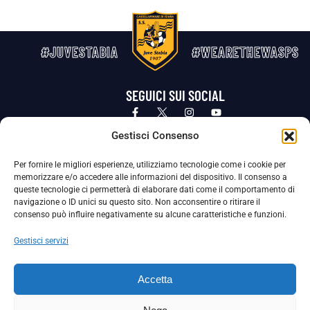
#JUVESTABIA
#WEARETHEWASPS
SEGUICI SUI SOCIAL
Privacy Policy
Cookie Policy
Termini e condizioni generali
Gestisci Consenso
Per fornire le migliori esperienze, utilizziamo tecnologie come i cookie per
La Società ha nominato il Responsabile della Protezione dei Dati Personali (DPO), figura specializzata che vigila sulle modalità
memorizzare e/o accedere alle informazioni del dispositivo. Il consenso a
adottate dalla nostra Società per tutelare i Suoi dati personali.
queste tecnologie ci permetterà di elaborare dati come il comportamento di
navigazione o ID unici su questo sito. Non acconsentire o ritirare il
Per contattare il DPO può scrivere a
consenso può influire negativamente su alcune caratteristiche e funzioni.
dpo@ssjuvestabia.it
Gestisci servizi
Può contattare sempre
dpo@ssjuvestabia.it
Accetta
anche per quanto riguarda la normativa vigente in materia di Whistleblowing.