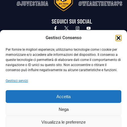
#JUVESTABIA
#WEARETHEWASPS
SEGUICI SUI SOCIAL
Privacy Policy
Cookie Policy
Termini e condizioni generali
Gestisci Consenso
Per fornire le migliori esperienze, utilizziamo tecnologie come i cookie per
La Società ha nominato il Responsabile della Protezione dei Dati Personali (DPO), figura specializzata che vigila sulle modalità
memorizzare e/o accedere alle informazioni del dispositivo. Il consenso a
adottate dalla nostra Società per tutelare i Suoi dati personali.
queste tecnologie ci permetterà di elaborare dati come il comportamento di
navigazione o ID unici su questo sito. Non acconsentire o ritirare il
Per contattare il DPO può scrivere a
consenso può influire negativamente su alcune caratteristiche e funzioni.
dpo@ssjuvestabia.it
Gestisci servizi
Può contattare sempre
dpo@ssjuvestabia.it
Accetta
anche per quanto riguarda la normativa vigente in materia di Whistleblowing.
Nega
La Società ha inoltre adottato un proprio Codice Etico, consultabile al seguente link:
Visualizza le preferenze
Scarica il Codice Etico