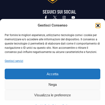
SEGUICI SUI SOCIAL
Privacy Policy
Cookie Policy
Termini e condizioni generali
Gestisci Consenso
Per fornire le migliori esperienze, utilizziamo tecnologie come i cookie per
La Società ha nominato il Responsabile della Protezione dei Dati Personali (DPO), figura specializzata che vigila sulle modalità
memorizzare e/o accedere alle informazioni del dispositivo. Il consenso a
adottate dalla nostra Società per tutelare i Suoi dati personali.
queste tecnologie ci permetterà di elaborare dati come il comportamento di
navigazione o ID unici su questo sito. Non acconsentire o ritirare il
Per contattare il DPO può scrivere a
consenso può influire negativamente su alcune caratteristiche e funzioni.
dpo@ssjuvestabia.it
Gestisci servizi
Può contattare sempre
dpo@ssjuvestabia.it
Accetta
anche per quanto riguarda la normativa vigente in materia di Whistleblowing.
Nega
La Società ha inoltre adottato un proprio Codice Etico, consultabile al seguente link:
Visualizza le preferenze
Scarica il Codice Etico