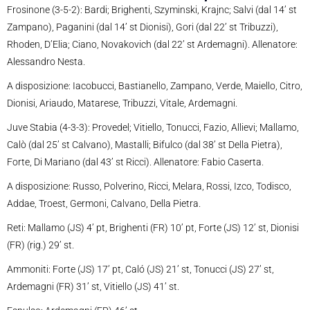
Frosinone (3-5-2): Bardi; Brighenti, Szyminski, Krajnc; Salvi (dal 14’ st
Zampano), Paganini (dal 14’ st Dionisi), Gori (dal 22’ st Tribuzzi),
Rhoden, D’Elia; Ciano, Novakovich (dal 22’ st Ardemagni). Allenatore:
Alessandro Nesta.
A disposizione: Iacobucci, Bastianello, Zampano, Verde, Maiello, Citro,
Dionisi, Ariaudo, Matarese, Tribuzzi, Vitale, Ardemagni.
Juve Stabia (4-3-3): Provedel; Vitiello, Tonucci, Fazio, Allievi; Mallamo,
Calò (dal 25’ st Calvano), Mastalli; Bifulco (dal 38’ st Della Pietra),
Forte, Di Mariano (dal 43’ st Ricci). Allenatore: Fabio Caserta.
A disposizione: Russo, Polverino, Ricci, Melara, Rossi, Izco, Todisco,
Addae, Troest, Germoni, Calvano, Della Pietra.
Reti: Mallamo (JS) 4’ pt, Brighenti (FR) 10’ pt, Forte (JS) 12’ st, Dionisi
(FR) (rig.) 29’ st.
Ammoniti: Forte (JS) 17’ pt, Caló (JS) 21’ st, Tonucci (JS) 27’ st,
Ardemagni (FR) 31’ st, Vitiello (JS) 41’ st.