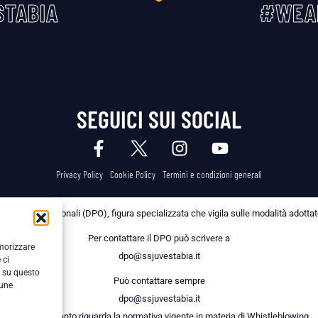
TABIA
#WEA
SEGUICI SUI SOCIAL
Privacy Policy
Cookie Policy
Termini e condizioni generali
 dei Dati Personali (DPO), figura specializzata che vigila sulle modalità adottate 
Per contattare il DPO può scrivere a
emorizzare
dpo@ssjuvestabia.it
 ci
i su questo
Può contattare sempre
cune
dpo@ssjuvestabia.it
anche per quanto riguarda la normativa vigente in materia di Whistleblowing.