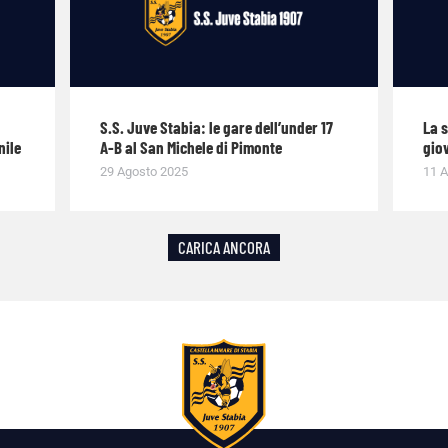
S.S. Juve Stabia: le gare dell’under 17
La 
nile
A-B al San Michele di Pimonte
giov
29 Agosto 2025
11 A
CARICA ANCORA