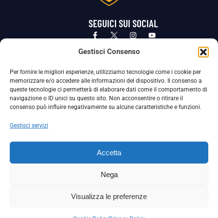
SEGUICI SUI SOCIAL
Privacy Policy
Cookie Policy
Termini e condizioni generali
Gestisci Consenso
Per fornire le migliori esperienze, utilizziamo tecnologie come i cookie per
La Società ha nominato il Responsabile della Protezione dei Dati Personali (DPO), figura specializzata che vigila sulle modalità
memorizzare e/o accedere alle informazioni del dispositivo. Il consenso a
adottate dalla nostra Società per tutelare i Suoi dati personali.
queste tecnologie ci permetterà di elaborare dati come il comportamento di
navigazione o ID unici su questo sito. Non acconsentire o ritirare il
Per contattare il DPO può scrivere a
consenso può influire negativamente su alcune caratteristiche e funzioni.
dpo@ssjuvestabia.it
Gestisci servizi
Può contattare sempre
dpo@ssjuvestabia.it
Accetta
anche per quanto riguarda la normativa vigente in materia di Whistleblowing.
Nega
La Società ha inoltre adottato un proprio Codice Etico, consultabile al seguente link:
Visualizza le preferenze
Scarica il Codice Etico