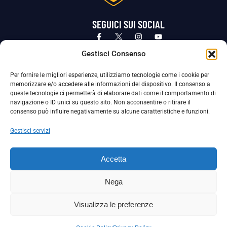
SEGUICI SUI SOCIAL
Privacy Policy
Cookie Policy
Termini e condizioni generali
Gestisci Consenso
Per fornire le migliori esperienze, utilizziamo tecnologie come i cookie per
La Società ha nominato il Responsabile della Protezione dei Dati Personali (DPO), figura specializzata che vigila sulle modalità
memorizzare e/o accedere alle informazioni del dispositivo. Il consenso a
adottate dalla nostra Società per tutelare i Suoi dati personali.
queste tecnologie ci permetterà di elaborare dati come il comportamento di
navigazione o ID unici su questo sito. Non acconsentire o ritirare il
Per contattare il DPO può scrivere a
consenso può influire negativamente su alcune caratteristiche e funzioni.
dpo@ssjuvestabia.it
Gestisci servizi
Può contattare sempre
dpo@ssjuvestabia.it
Accetta
anche per quanto riguarda la normativa vigente in materia di Whistleblowing.
Nega
La Società ha inoltre adottato un proprio Codice Etico, consultabile al seguente link:
Visualizza le preferenze
Scarica il Codice Etico