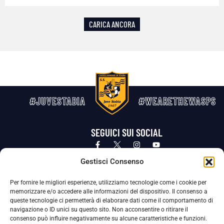
CARICA ANCORA
#JUVESTABIA
#WEARETHEWASPS
SEGUICI SUI SOCIAL
Privacy Policy
Cookie Policy
Termini e condizioni generali
Gestisci Consenso
Per fornire le migliori esperienze, utilizziamo tecnologie come i cookie per
La Società ha nominato il Responsabile della Protezione dei Dati Personali (DPO), figura specializzata che vigila sulle modalità
memorizzare e/o accedere alle informazioni del dispositivo. Il consenso a
adottate dalla nostra Società per tutelare i Suoi dati personali.
queste tecnologie ci permetterà di elaborare dati come il comportamento di
navigazione o ID unici su questo sito. Non acconsentire o ritirare il
Per contattare il DPO può scrivere a
consenso può influire negativamente su alcune caratteristiche e funzioni.