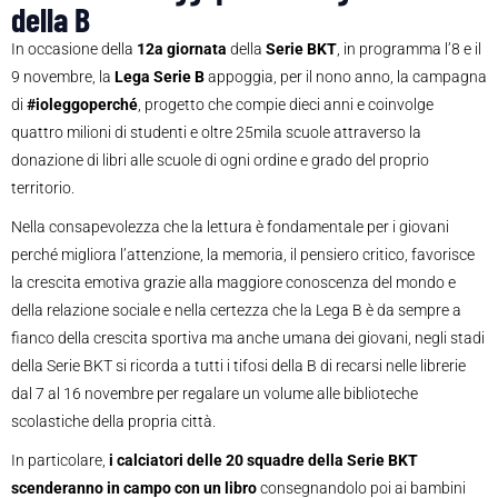
della B
In occasione della
12a giornata
della
Serie BKT
, in programma l’8 e il
9 novembre, la
Lega Serie B
appoggia, per il nono anno, la campagna
di
#ioleggoperché
, progetto che compie dieci anni e coinvolge
quattro milioni di studenti e oltre 25mila scuole attraverso la
donazione di libri alle scuole di ogni ordine e grado del proprio
territorio.
Nella consapevolezza che la lettura è fondamentale per i giovani
perché migliora l’attenzione, la memoria, il pensiero critico, favorisce
la crescita emotiva grazie alla maggiore conoscenza del mondo e
della relazione sociale e nella certezza che la Lega B è da sempre a
fianco della crescita sportiva ma anche umana dei giovani, negli stadi
della Serie BKT si ricorda a tutti i tifosi della B di recarsi nelle librerie
dal 7 al 16 novembre per regalare un volume alle biblioteche
scolastiche della propria città.
In particolare,
i calciatori delle 20 squadre della Serie BKT
scenderanno in campo con un libro
consegnandolo poi ai bambini