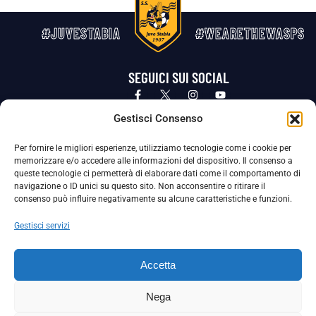
#JUVESTABIA
#WEARETHEWASPS
SEGUICI SUI SOCIAL
Privacy Policy
Cookie Policy
Termini e condizioni generali
Gestisci Consenso
Per fornire le migliori esperienze, utilizziamo tecnologie come i cookie per
La Società ha nominato il Responsabile della Protezione dei Dati Personali (DPO), figura specializzata che vigila sulle modalità
memorizzare e/o accedere alle informazioni del dispositivo. Il consenso a
adottate dalla nostra Società per tutelare i Suoi dati personali.
queste tecnologie ci permetterà di elaborare dati come il comportamento di
navigazione o ID unici su questo sito. Non acconsentire o ritirare il
Per contattare il DPO può scrivere a
consenso può influire negativamente su alcune caratteristiche e funzioni.
dpo@ssjuvestabia.it
Gestisci servizi
Può contattare sempre
dpo@ssjuvestabia.it
Accetta
anche per quanto riguarda la normativa vigente in materia di Whistleblowing.
Nega
La Società ha inoltre adottato un proprio Codice Etico, consultabile al seguente link: