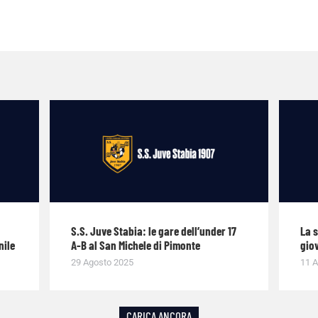
S.S. Juve Stabia: le gare dell’under 17
La 
nile
A-B al San Michele di Pimonte
giov
29 Agosto 2025
11 A
CARICA ANCORA