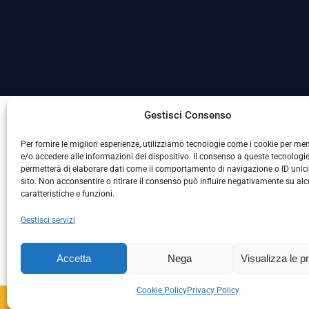
La Società ha nominato il Responsabile della Protezione
Gestisci Consenso
Per fornire le migliori esperienze, utilizziamo tecnologie come i cookie per m
e/o accedere alle informazioni del dispositivo. Il consenso a queste tecnologie
permetterà di elaborare dati come il comportamento di navigazione o ID unic
sito. Non acconsentire o ritirare il consenso può influire negativamente su al
caratteristiche e funzioni.
Gestisci servizi
L
Accetta
Nega
Visualizza le p
Cookie Policy
Privacy Policy
Copyright © 2024 – S.S. 