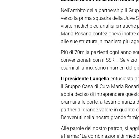
Nell’ambito della partnership il Grup
verso la
p
rima
s
quadra della Juve S
visite mediche ed analisi ematiche p
Maria Rosaria confezionerà inoltre o
alle sue strutture in maniera più ag
Più di 70mila pazienti ogni anno son
convenzionati con il SSR – Servizio 
esami all’anno: sono i numeri del più
Il presidente Langella
entusiasta de
il Gruppo Casa di Cura Maria Rosaria
abbia deciso di intraprendere quest
oramai alle porte, a testimonianza d
partner di grande valore in quanto c
Benvenuti nella nostra grande famigl
Alle parole del nostro patron, si ag
afferma
:
“
La combinazione di medicin