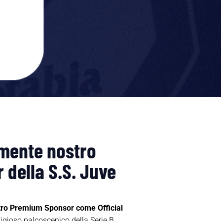
lmente nostro
 della S.S. Juve
tro Premium Sponsor come
Official
igioso palcoscenico della Serie B.