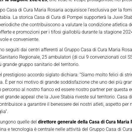
po Casa di Cura Maria Rosaria acquisisce l’esclusiva per la forni
tabia. La storica Casa di Cura di Pompei supporterà la Juve Sta
eriodiche che contribuiscono a valutare la condizione atletica de
fferte e promozioni per i tifosi gialloblù durante la stagione 20
evole e conveniente.
o seguiti dai centri afferenti al Gruppo Casa di Cura Maria Rosar
Sanitario Regionale, 25 ambulatori (di cui 9 convenzionati col SS
 grande gruppo sanitario del territorio.
l prestigioso accordo siglato dichiara:
“Siamo molto felici di st
. È per noi motivo di grande soddisfazione che uno dei più grandi
o percorso al nostro fianco ed essere nostro partner per questa 
el grande appeal che la Juve Stabia riveste sul territorio. Casa 
ontribuisce a garantire il benessere dei nostri atleti, aspetto pe
ia”.
giungono quelle del
d
irettore
g
enerale della Casa di Cura Maria 
a e tecnologia è centrale nelle attività del Gruppo Casa di Cur