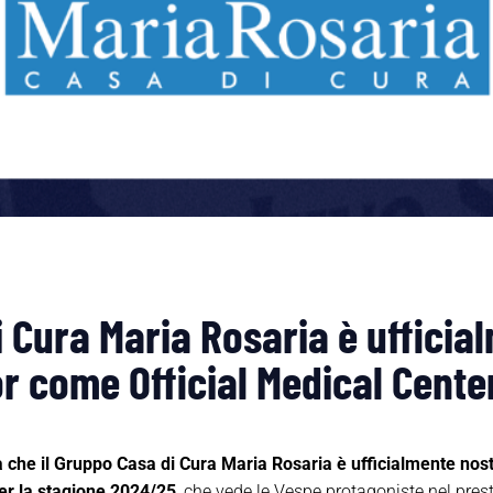
i Cura Maria Rosaria è ufficia
come Official Medical Center
 che il Gruppo Casa di Cura Maria Rosaria è ufficialmente
nos
er la stagione 2024/25
, che v
ede
le Vespe protagoniste nel prest