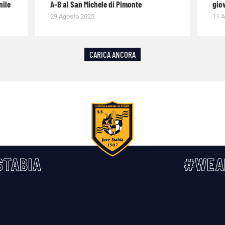
nile
A-B al San Michele di Pimonte
giov
29 Agosto 2025
11 A
CARICA ANCORA
TABIA
#WEA