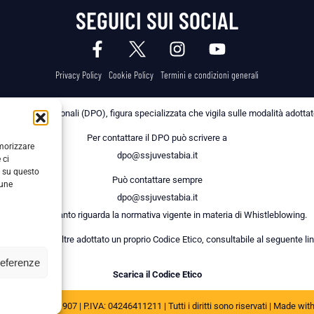
SEGUICI SUI SOCIAL
Privacy Policy
Cookie Policy
Termini e condizioni generali
 dei Dati Personali (DPO), figura specializzata che vigila sulle modalità adottate 
Per contattare il DPO può scrivere a
emorizzare
dpo@ssjuvestabia.it
 ci
i su questo
Può contattare sempre
cune
dpo@ssjuvestabia.it
anche per quanto riguarda la normativa vigente in materia di Whistleblowing.
a Società ha inoltre adottato un proprio Codice Etico, consultabile al seguente lin
referenze
Scarica il Codice Etico
JUVE STABIA 1907 | P.IVA: 04246411211 | Tutti i diritti sono riservati | Made wit