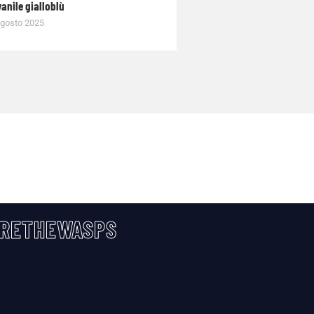
anile gialloblù
gosto 2025
RETHEWASPS