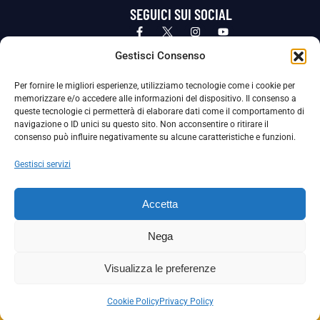
SEGUICI SUI SOCIAL
Privacy Policy
Cookie Policy
Termini e condizioni generali
Gestisci Consenso
Per fornire le migliori esperienze, utilizziamo tecnologie come i cookie per
La Società ha nominato il Responsabile della Protezione dei Dati Personali (DPO), figura specializzata che vigila sulle modalità
memorizzare e/o accedere alle informazioni del dispositivo. Il consenso a
adottate dalla nostra Società per tutelare i Suoi dati personali.
queste tecnologie ci permetterà di elaborare dati come il comportamento di
navigazione o ID unici su questo sito. Non acconsentire o ritirare il
Per contattare il DPO può scrivere a
consenso può influire negativamente su alcune caratteristiche e funzioni.
dpo@ssjuvestabia.it
Gestisci servizi
Può contattare sempre
dpo@ssjuvestabia.it
Accetta
anche per quanto riguarda la normativa vigente in materia di Whistleblowing.
Nega
La Società ha inoltre adottato un proprio Codice Etico, consultabile al seguente link:
Visualizza le preferenze
Scarica il Codice Etico
Cookie Policy
Privacy Policy
Copyright © 2024 – S.S. JUVE STABIA 1907 | P.IVA: 04246411211 | Tutti i diritti sono riservati | Made with
by
Rossi Web Media