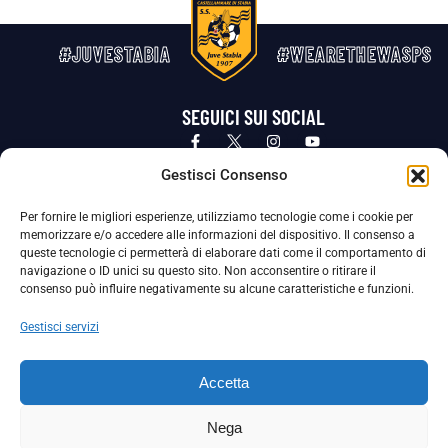
#JUVESTABIA
#WEARETHEWASPS
SEGUICI SUI SOCIAL
Privacy Policy
Cookie Policy
Termini e condizioni generali
Gestisci Consenso
Per fornire le migliori esperienze, utilizziamo tecnologie come i cookie per
La Società ha nominato il Responsabile della Protezione dei Dati Personali (DPO), figura specializzata che vigila sulle modalità
memorizzare e/o accedere alle informazioni del dispositivo. Il consenso a
adottate dalla nostra Società per tutelare i Suoi dati personali.
queste tecnologie ci permetterà di elaborare dati come il comportamento di
navigazione o ID unici su questo sito. Non acconsentire o ritirare il
Per contattare il DPO può scrivere a
consenso può influire negativamente su alcune caratteristiche e funzioni.
dpo@ssjuvestabia.it
Gestisci servizi
Può contattare sempre
dpo@ssjuvestabia.it
Accetta
anche per quanto riguarda la normativa vigente in materia di Whistleblowing.
Nega
La Società ha inoltre adottato un proprio Codice Etico, consultabile al seguente link: