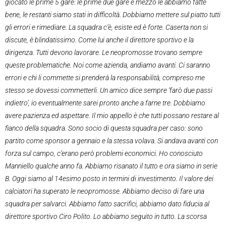
giocato le prime 5 gare: le prime due gare e mezzo le abbiamo fatte
bene, le restanti siamo stati in difficoltà. Dobbiamo mettere sul piatto tutti
gli errori e rimediare. La squadra c’è, esiste ed è forte. Caserta non si
discute, è blindatissimo. Come lui anche il direttore sportivo e la
dirigenza. Tutti devono lavorare. Le neopromosse trovano sempre
queste problematiche. Noi come azienda, andiamo avanti. Ci saranno
errori e chi li commette si prenderà la responsabilità, compreso me
stesso se dovessi commetterli. Un amico dice sempre ‘farò due passi
indietro’, io eventualmente sarei pronto anche a farne tre. Dobbiamo
avere pazienza ed aspettare. Il mio appello è che tutti possano restare al
fianco della squadra. Sono socio di questa squadra per caso: sono
partito come sponsor a gennaio e la stessa volava. Si andava avanti con
forza sul campo, c’erano però problemi economici. Ho conosciuto
Manniello qualche anno fa. Abbiamo risanato il tutto e ora siamo in serie
B. Oggi siamo al 14esimo posto in termini di investimento. Il valore dei
calciatori ha superato le neopromosse. Abbiamo deciso di fare una
squadra per salvarci. Abbiamo fatto sacrifici, abbiamo dato fiducia al
direttore sportivo Ciro Polito. Lo abbiamo seguito in tutto. La scorsa