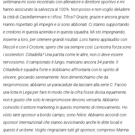
settimana mi sono incontrato con allenatore e direttore sportivo e mi
hanno assicurato la salvezza al 100%. Non posso e non voglio deludere
la città di Castellammare e i tifosi. Tifosi? Grazie, grazie e ancora grazie.
Hanno rispettato gli impegni e si sono abbonati. Ci stanno supportando
e credono in questa azienda e in questa squadra. Mi sto impegnando,
insieme a loro, per ottenere grandi risultati. Loro hanno applaudito con
l’Ascoli e con il Crotone, spero che sia sempre così. La nostra forza sono
i sostenitori. Cittadella? Una partita come le altre, non ci deve essere
nervosismo. Il campionato è lungo, mancano ancora 34 partite. Il
Cittadella è squadra forte e dobbiamo affrontarla con lo spirito di
vincere, giocando serenamente. Non dimentichiamo che da
neopromosse, abbiamo un paracadute da lasciare alla serie C. Faccio
una lotta in Lega per fare in modo che la cifra fosse divisa equamente,
non è giusto che solo le neopromosse devono versarla. Abbiamo
coinvolto il settore marketing in questo momento di rinnovamento. Ho
visto tanti sponsor a bordo campo, sono felice. Abbiamo accordi con
sponsor internazionali che stanno avvicinando anche le ditte locali e
questo è un bene. Voglio ringraziare tutti gli sponsor, compreso Marina