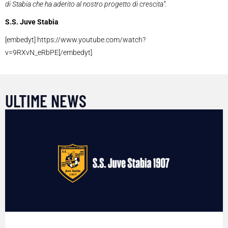
di Stabia che ha aderito al nostro progetto di crescita”.
S.S. Juve Stabia
[embedyt] https://www.youtube.com/watch?
v=9RXvN_eRbPE[/embedyt]
ULTIME NEWS