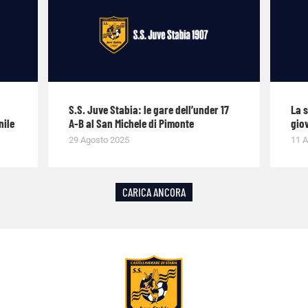
S.S. Juve Stabia: le gare dell’under 17
La 
nile
A-B al San Michele di Pimonte
giov
29 Agosto 2025
11 A
CARICA ANCORA