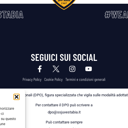
TABIA
#WEA
SEGUICI SUI SOCIAL
Privacy Policy
Cookie Policy
Termini e condizioni generali
 dei Dati Personali (DPO), figura specializzata che vigila sulle modalità adottate 
Per contattare il DPO può scrivere a
emorizzare
dpo@ssjuvestabia.it
 ci
i su questo
Può contattare sempre
cune