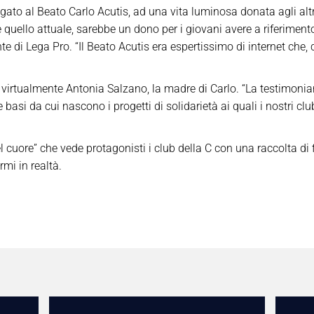
egato al Beato Carlo Acutis, ad una vita luminosa donata agli altri
 quello attuale, sarebbe un dono per i giovani avere a riferiment
te di Lega Pro. “Il Beato Acutis era espertissimo di internet che,
virtualmente Antonia Salzano, la madre di Carlo. “La testimonianz
le basi da cui nascono i progetti di solidarietà ai quali i nostri c
l cuore” che vede protagonisti i club della C con una raccolta di f
mi in realtà.