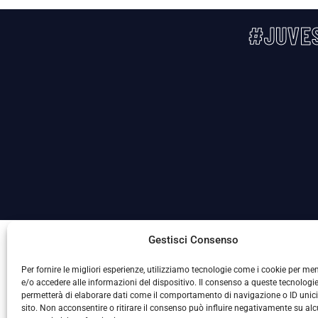
#JUVES
La Società ha nominato il Responsabile della Protezione
Gestisci Consenso
Per fornire le migliori esperienze, utilizziamo tecnologie come i cookie per m
e/o accedere alle informazioni del dispositivo. Il consenso a queste tecnologie
permetterà di elaborare dati come il comportamento di navigazione o ID unic
sito. Non acconsentire o ritirare il consenso può influire negativamente su al