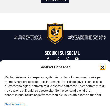
#JUVESTABIA
#WEARETHEWASPS
SEGUICI SUI SOCIAL
Privacy Policy
Cookie Policy
Termini e condizioni generali
Gestisci Consenso
Per fornire le migliori esperienze, utilizziamo tecnologie come i cookie per
La Società ha nominato il Responsabile della Protezione dei Dati Personali (DPO), figura specializzata che vigila sulle modalità
memorizzare e/o accedere alle informazioni del dispositivo. Il consenso a
adottate dalla nostra Società per tutelare i Suoi dati personali.
queste tecnologie ci permetterà di elaborare dati come il comportamento di
navigazione o ID unici su questo sito. Non acconsentire o ritirare il
Per contattare il DPO può scrivere a
consenso può influire negativamente su alcune caratteristiche e funzioni.
dpo@ssjuvestabia.it
Gestisci servizi
Può contattare sempre