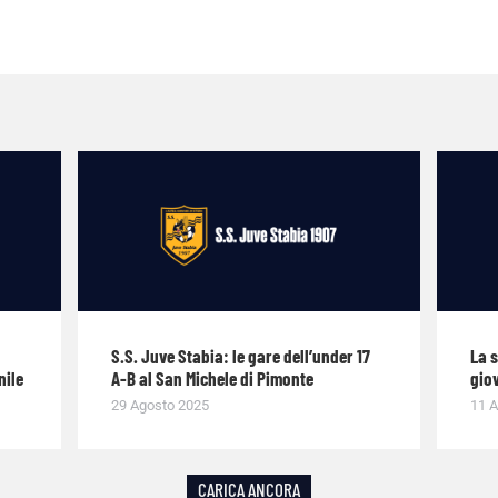
S.S. Juve Stabia: le gare dell’under 17
La 
nile
A-B al San Michele di Pimonte
giov
29 Agosto 2025
11 A
CARICA ANCORA