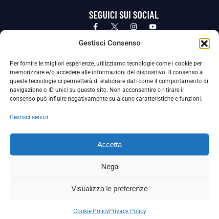
SEGUICI SUI SOCIAL
Privacy Policy
Cookie Policy
Termini e condizioni generali
Gestisci Consenso
Per fornire le migliori esperienze, utilizziamo tecnologie come i cookie per
La Società ha nominato il Responsabile della Protezione dei Dati Personali (DPO), figura specializzata che vigila sulle modalità
memorizzare e/o accedere alle informazioni del dispositivo. Il consenso a
adottate dalla nostra Società per tutelare i Suoi dati personali.
queste tecnologie ci permetterà di elaborare dati come il comportamento di
navigazione o ID unici su questo sito. Non acconsentire o ritirare il
Per contattare il DPO può scrivere a
consenso può influire negativamente su alcune caratteristiche e funzioni.
dpo@ssjuvestabia.it
Gestisci servizi
Può contattare sempre
dpo@ssjuvestabia.it
Accetta
anche per quanto riguarda la normativa vigente in materia di Whistleblowing.
Nega
La Società ha inoltre adottato un proprio Codice Etico, consultabile al seguente link:
Visualizza le preferenze
Scarica il Codice Etico
Cookie Policy
Privacy Policy
Copyright © 2024 – S.S. JUVE STABIA 1907 | P.IVA: 04246411211 | Tutti i diritti sono riservati | Made with
by
Rossi Web Media