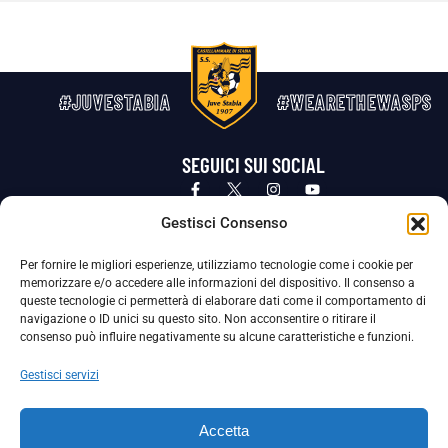
#JUVESTABIA
#WEARETHEWASPS
SEGUICI SUI SOCIAL
Privacy Policy
Cookie Policy
Termini e condizioni generali
Gestisci Consenso
Per fornire le migliori esperienze, utilizziamo tecnologie come i cookie per
La Società ha nominato il Responsabile della Protezione dei Dati Personali (DPO), figura specializzata che vigila sulle modalità
memorizzare e/o accedere alle informazioni del dispositivo. Il consenso a
adottate dalla nostra Società per tutelare i Suoi dati personali.
queste tecnologie ci permetterà di elaborare dati come il comportamento di
navigazione o ID unici su questo sito. Non acconsentire o ritirare il
Per contattare il DPO può scrivere a
consenso può influire negativamente su alcune caratteristiche e funzioni.
dpo@ssjuvestabia.it
Gestisci servizi
Può contattare sempre
dpo@ssjuvestabia.it
Accetta
anche per quanto riguarda la normativa vigente in materia di Whistleblowing.