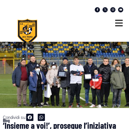
Condividi su:
Blog
‘Insieme a voi!’, prosegue l’iniziativa