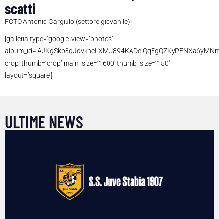
scatti
FOTO Antonio Gargiulo (settore giovanile)
[galleria type=’google’ view=’photos’
album_id=’AJKgSkp8qJdvkneLXMU894KADciQqFgQZKyPENXa6yMNm
crop_thumb=’crop’ main_size=’1600′ thumb_size=’150′
layout=’square’]
ULTIME NEWS