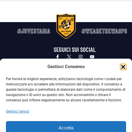
#JUVESTABIA
#WEARETHEWASPS
SEGUICI SUI SOCIAL
Privacy Policy
Cookie Policy
Termini e condizioni generali
Gestisci Consenso
Per fornire le migliori esperienze, utilizziamo tecnologie come i cookie per
La Società ha nominato il Responsabile della Protezione dei Dati Personali (DPO), figura specializzata che vigila sulle modalità
memorizzare e/o accedere alle informazioni del dispositivo. Il consenso a
adottate dalla nostra Società per tutelare i Suoi dati personali.
queste tecnologie ci permetterà di elaborare dati come il comportamento di
navigazione o ID unici su questo sito. Non acconsentire o ritirare il
Per contattare il DPO può scrivere a
consenso può influire negativamente su alcune caratteristiche e funzioni.
dpo@ssjuvestabia.it
Gestisci servizi
Può contattare sempre
dpo@ssjuvestabia.it
Accetta
anche per quanto riguarda la normativa vigente in materia di Whistleblowing.