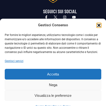
SEGUICI SUI SOCIAL
Privacy Policy
Cookie Policy
Termini e condizioni generali
Gestisci Consenso
Per fornire le migliori esperienze, utilizziamo tecnologie come i cookie per
La Società ha nominato il Responsabile della Protezione dei Dati Personali (DPO), figura specializzata che vigila sulle modalità
memorizzare e/o accedere alle informazioni del dispositivo. Il consenso a
adottate dalla nostra Società per tutelare i Suoi dati personali.
queste tecnologie ci permetterà di elaborare dati come il comportamento di
navigazione o ID unici su questo sito. Non acconsentire o ritirare il
Per contattare il DPO può scrivere a
consenso può influire negativamente su alcune caratteristiche e funzioni.
dpo@ssjuvestabia.it
Gestisci servizi
Può contattare sempre
dpo@ssjuvestabia.it
Accetta
anche per quanto riguarda la normativa vigente in materia di Whistleblowing.
Nega
La Società ha inoltre adottato un proprio Codice Etico, consultabile al seguente link:
Visualizza le preferenze
Scarica il Codice Etico