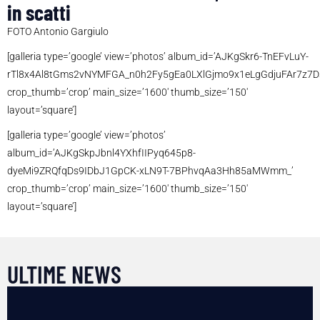
in scatti
FOTO Antonio Gargiulo
[galleria type=’google’ view=’photos’ album_id=’AJKgSkr6-TnEFvLuY-
rTl8x4Al8tGms2vNYMFGA_n0h2Fy5gEa0LXlGjmo9x1eLgGdjuFAr7z7D
crop_thumb=’crop’ main_size=’1600′ thumb_size=’150′
layout=’square’]
[galleria type=’google’ view=’photos’
album_id=’AJKgSkpJbnl4YXhfIIPyq645p8-
dyeMi9ZRQfqDs9IDbJ1GpCK-xLN9T-7BPhvqAa3Hh85aMWmm_’
crop_thumb=’crop’ main_size=’1600′ thumb_size=’150′
layout=’square’]
ULTIME NEWS