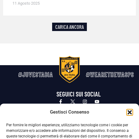
11 Agosto 2025
CARICA ANCORA
#JUVESTABIA
#WEARETHEWASPS
SEGUICI SUI SOCIAL
Privacy Policy
Cookie Policy
Termini e condizioni generali
Gestisci Consenso
Per fornire le migliori esperienze, utilizziamo tecnologie come i cookie per
La Società ha nominato il Responsabile della Protezione dei Dati Personali (DPO), figura specializzata che vigila sulle modalità
memorizzare e/o accedere alle informazioni del dispositivo. Il consenso a
adottate dalla nostra Società per tutelare i Suoi dati personali.
queste tecnologie ci permetterà di elaborare dati come il comportamento di