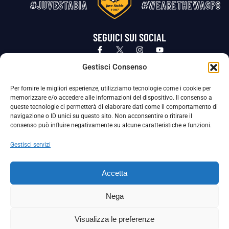
#JUVESTABIA
#WEARETHEWASPS
SEGUICI SUI SOCIAL
Privacy Policy
Cookie Policy
Termini e condizioni generali
Gestisci Consenso
Per fornire le migliori esperienze, utilizziamo tecnologie come i cookie per
La Società ha nominato il Responsabile della Protezione dei Dati Personali (DPO), figura specializzata che vigila sulle modalità
memorizzare e/o accedere alle informazioni del dispositivo. Il consenso a
adottate dalla nostra Società per tutelare i Suoi dati personali.
queste tecnologie ci permetterà di elaborare dati come il comportamento di
navigazione o ID unici su questo sito. Non acconsentire o ritirare il
Per contattare il DPO può scrivere a
consenso può influire negativamente su alcune caratteristiche e funzioni.
dpo@ssjuvestabia.it
Gestisci servizi
Può contattare sempre
dpo@ssjuvestabia.it
Accetta
anche per quanto riguarda la normativa vigente in materia di Whistleblowing.
Nega
La Società ha inoltre adottato un proprio Codice Etico, consultabile al seguente link:
Visualizza le preferenze
Scarica il Codice Etico