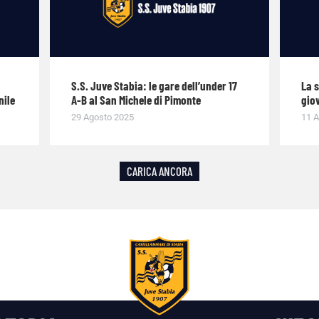
S.S. Juve Stabia: le gare dell’under 17
La 
nile
A-B al San Michele di Pimonte
giov
29 Agosto 2025
11 A
CARICA ANCORA