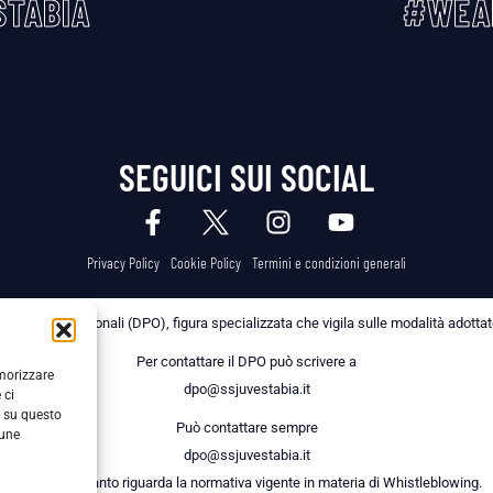
TABIA
#WEA
SEGUICI SUI SOCIAL
Privacy Policy
Cookie Policy
Termini e condizioni generali
 dei Dati Personali (DPO), figura specializzata che vigila sulle modalità adottate 
Per contattare il DPO può scrivere a
emorizzare
dpo@ssjuvestabia.it
 ci
i su questo
Può contattare sempre
cune
dpo@ssjuvestabia.it
anche per quanto riguarda la normativa vigente in materia di Whistleblowing.