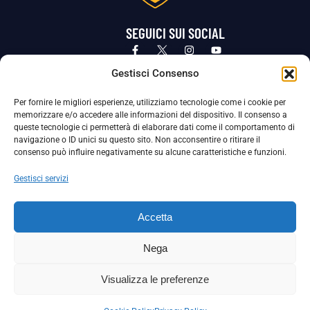
SEGUICI SUI SOCIAL
Privacy Policy
Cookie Policy
Termini e condizioni generali
Gestisci Consenso
Per fornire le migliori esperienze, utilizziamo tecnologie come i cookie per
La Società ha nominato il Responsabile della Protezione dei Dati Personali (DPO), figura specializzata che vigila sulle modalità
memorizzare e/o accedere alle informazioni del dispositivo. Il consenso a
adottate dalla nostra Società per tutelare i Suoi dati personali.
queste tecnologie ci permetterà di elaborare dati come il comportamento di
navigazione o ID unici su questo sito. Non acconsentire o ritirare il
Per contattare il DPO può scrivere a
consenso può influire negativamente su alcune caratteristiche e funzioni.
dpo@ssjuvestabia.it
Gestisci servizi
Può contattare sempre
dpo@ssjuvestabia.it
Accetta
anche per quanto riguarda la normativa vigente in materia di Whistleblowing.
Nega
La Società ha inoltre adottato un proprio Codice Etico, consultabile al seguente link:
Visualizza le preferenze
Scarica il Codice Etico