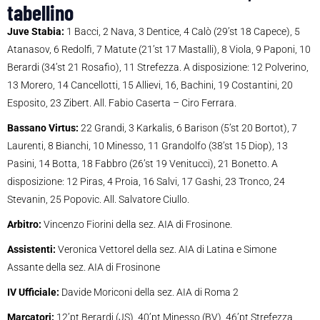
tabellino
Juve Stabia:
1 Bacci, 2 Nava, 3 Dentice, 4 Calò (29’st 18 Capece), 5
Atanasov, 6 Redolfi, 7 Matute (21’st 17 Mastalli), 8 Viola, 9 Paponi, 10
Berardi (34’st 21 Rosafio), 11 Strefezza. A disposizione: 12 Polverino,
13 Morero, 14 Cancellotti, 15 Allievi, 16, Bachini, 19 Costantini, 20
Esposito, 23 Zibert. All. Fabio Caserta – Ciro Ferrara.
Bassano Virtus:
22 Grandi, 3 Karkalis, 6 Barison (5’st 20 Bortot), 7
Laurenti, 8 Bianchi, 10 Minesso, 11 Grandolfo (38’st 15 Diop), 13
Pasini, 14 Botta, 18 Fabbro (26’st 19 Venitucci), 21 Bonetto. A
disposizione: 12 Piras, 4 Proia, 16 Salvi, 17 Gashi, 23 Tronco, 24
Stevanin, 25 Popovic. All. Salvatore Ciullo.
Arbitro:
Vincenzo Fiorini della sez. AIA di Frosinone.
Assistenti:
Veronica Vettorel della sez. AIA di Latina e Simone
Assante della sez. AIA di Frosinone
IV Ufficiale:
Davide Moriconi della sez. AIA di Roma 2
Marcatori:
12’pt Berardi (JS), 40’pt Minesso (BV), 46’pt Strefezza