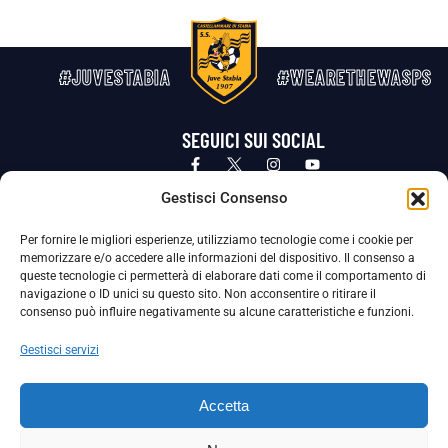
#JUVESTABIA
#WEARETHEWASPS
SEGUICI SUI SOCIAL
Privacy Policy
Cookie Policy
Termini e condizioni generali
Gestisci Consenso
Per fornire le migliori esperienze, utilizziamo tecnologie come i cookie per
La Società ha nominato il Responsabile della Protezione dei Dati Personali (DPO), figura specializzata che vigila sulle modalità
memorizzare e/o accedere alle informazioni del dispositivo. Il consenso a
adottate dalla nostra Società per tutelare i Suoi dati personali.
queste tecnologie ci permetterà di elaborare dati come il comportamento di
navigazione o ID unici su questo sito. Non acconsentire o ritirare il
Per contattare il DPO può scrivere a
consenso può influire negativamente su alcune caratteristiche e funzioni.
dpo@ssjuvestabia.it
Gestisci servizi
Può contattare sempre
dpo@ssjuvestabia.it
Accetta
anche per quanto riguarda la normativa vigente in materia di Whistleblowing.