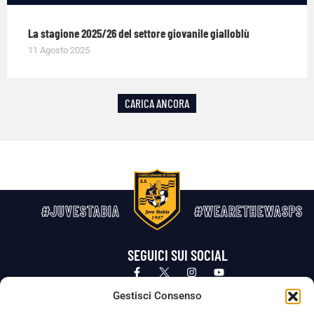
La stagione 2025/26 del settore giovanile gialloblù
11 Agosto 2025
CARICA ANCORA
#JUVESTABIA
#WEARETHEWASPS
SEGUICI SUI SOCIAL
Privacy Policy
Cookie Policy
Termini e condizioni generali
Gestisci Consenso