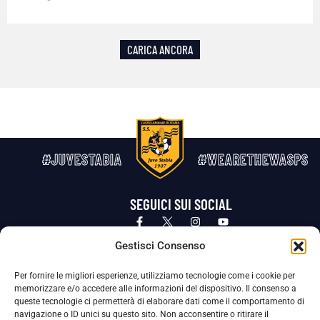
CARICA ANCORA
#JUVESTABIA
#WEARETHEWASPS
SEGUICI SUI SOCIAL
Privacy Policy
Cookie Policy
Termini e condizioni generali
Gestisci Consenso
Per fornire le migliori esperienze, utilizziamo tecnologie come i cookie per
La Società ha nominato il Responsabile della Protezione dei Dati Personali (DPO), figura specializzata che vigila sulle modalità
memorizzare e/o accedere alle informazioni del dispositivo. Il consenso a
adottate dalla nostra Società per tutelare i Suoi dati personali.
queste tecnologie ci permetterà di elaborare dati come il comportamento di
navigazione o ID unici su questo sito. Non acconsentire o ritirare il