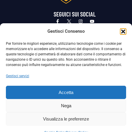
SEGUICI SUI SOCIAL
Privacy Policy
Cookie Policy
Termini e condizioni generali
Gestisci Consenso
Per fornire le migliori esperienze, utilizziamo tecnologie come i cookie per
La Società ha nominato il Responsabile della Protezione dei Dati Personali (DPO), figura specializzata che vigila sulle modalità
memorizzare e/o accedere alle informazioni del dispositivo. Il consenso a
adottate dalla nostra Società per tutelare i Suoi dati personali.
queste tecnologie ci permetterà di elaborare dati come il comportamento di
navigazione o ID unici su questo sito. Non acconsentire o ritirare il
Per contattare il DPO può scrivere a
consenso può influire negativamente su alcune caratteristiche e funzioni.
dpo@ssjuvestabia.it
Gestisci servizi
Può contattare sempre
dpo@ssjuvestabia.it
Accetta
anche per quanto riguarda la normativa vigente in materia di Whistleblowing.
Nega
La Società ha inoltre adottato un proprio Codice Etico, consultabile al seguente link:
Visualizza le preferenze
Scarica il Codice Etico