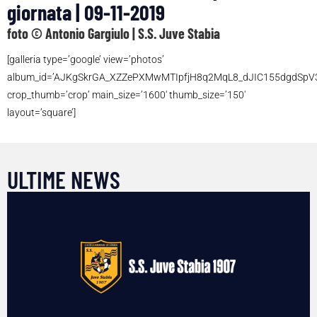
giornata | 09-11-2019
foto © Antonio Gargiulo | S.S. Juve Stabia
[galleria type=’google’ view=’photos’
album_id=’AJKgSkrGA_XZZePXMwMTIpfjH8q2MqL8_dJIC155dgdSp
crop_thumb=’crop’ main_size=’1600′ thumb_size=’150′
layout=’square’]
ULTIME NEWS