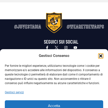
#JUVESTABIA
#WEARETHEWASPS
SEGUICI SUI SOCIAL
Privacy Policy
Cookie Policy
Termini e condizioni generali
Gestisci Consenso
Per fornire le migliori esperienze, utilizziamo tecnologie come i cookie per
La Società ha nominato il Responsabile della Protezione dei Dati Personali (DPO), figura specializzata che vigila sulle modalità
memorizzare e/o accedere alle informazioni del dispositivo. Il consenso a
adottate dalla nostra Società per tutelare i Suoi dati personali.
queste tecnologie ci permetterà di elaborare dati come il comportamento di
navigazione o ID unici su questo sito. Non acconsentire o ritirare il
Per contattare il DPO può scrivere a
consenso può influire negativamente su alcune caratteristiche e funzioni.
dpo@ssjuvestabia.it
Gestisci servizi
Può contattare sempre
dpo@ssjuvestabia.it
Accetta