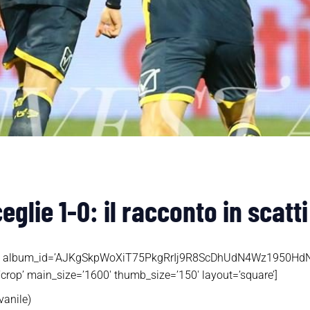
glie 1-0: il racconto in scatt
hotos’ album_id=’AJKgSkpWoXiT75PkgRrIj9R8ScDhUdN4Wz1950H
p’ main_size=’1600′ thumb_size=’150′ layout=’square’]
vanile)