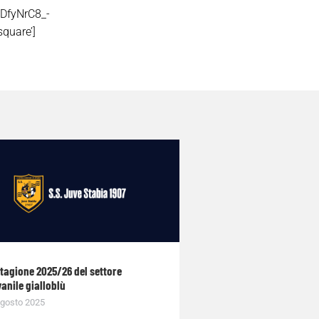
DfyNrC8_-
quare’]
stagione 2025/26 del settore
anile gialloblù
gosto 2025