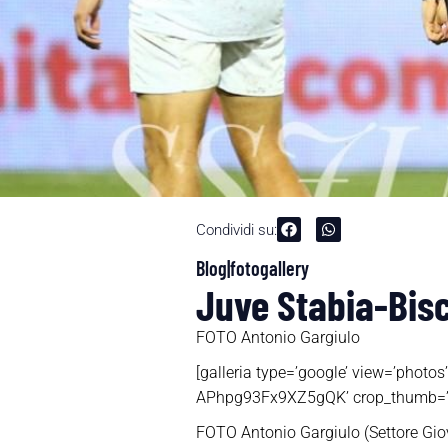
Condividi su:
Blog|fotogallery
Juve Stabia-Bisce
FOTO Antonio Gargiulo
[galleria type=’google’ view=’p
APhpg93Fx9XZ5gQK’ crop_thumb=’cro
FOTO Antonio Gargiulo (Settore Gio