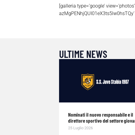
[galleria type=’google’ view=’p
azMgPENhjQUI01eX3ts5lw0hsTQy’ cr
ULTIME NEWS
Nominati il nuovo responsabile e il
direttore sportivo del settore giova
25 Luglio 2026