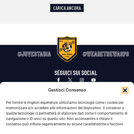
CARICA ANCORA
#JUVESTABIA
#WEARETHEWASPS
SEGUICI SUI SOCIAL
Privacy Policy
Cookie Policy
Termini e condizioni generali
Gestisci Consenso
Per fornire le migliori esperienze, utilizziamo tecnologie come i cookie per
La Società ha nominato il Responsabile della Protezione dei Dati Personali (DPO), figura specializzata che vigila sulle modalità
memorizzare e/o accedere alle informazioni del dispositivo. Il consenso a
adottate dalla nostra Società per tutelare i Suoi dati personali.
queste tecnologie ci permetterà di elaborare dati come il comportamento di
navigazione o ID unici su questo sito. Non acconsentire o ritirare il
Per contattare il DPO può scrivere a
consenso può influire negativamente su alcune caratteristiche e funzioni.
dpo@ssjuvestabia.it