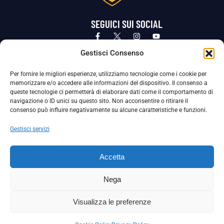
SEGUICI SUI SOCIAL
Privacy Policy
Cookie Policy
Termini e condizioni generali
Gestisci Consenso
Per fornire le migliori esperienze, utilizziamo tecnologie come i cookie per
La Società ha nominato il Responsabile della Protezione dei Dati Personali (DPO), figura specializzata che vigila sulle modalità
memorizzare e/o accedere alle informazioni del dispositivo. Il consenso a
adottate dalla nostra Società per tutelare i Suoi dati personali.
queste tecnologie ci permetterà di elaborare dati come il comportamento di
navigazione o ID unici su questo sito. Non acconsentire o ritirare il
Per contattare il DPO può scrivere a
consenso può influire negativamente su alcune caratteristiche e funzioni.
dpo@ssjuvestabia.it
Gestisci servizi
Può contattare sempre
dpo@ssjuvestabia.it
Accetta
anche per quanto riguarda la normativa vigente in materia di Whistleblowing.
Nega
La Società ha inoltre adottato un proprio Codice Etico, consultabile al seguente link:
Visualizza le preferenze
Scarica il Codice Etico