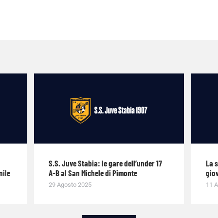
S.S. Juve Stabia: le gare dell’under 17
La 
nile
A-B al San Michele di Pimonte
giov
29 Agosto 2025
11 A