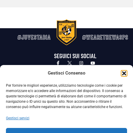
#JUVESTABIA
#WEARETHEWASPS
SEGUICI SUI SOCIAL
Privacy Policy
Cookie Policy
Termini e condizioni generali
Gestisci Consenso
Per fornire le migliori esperienze, utilizziamo tecnologie come i cookie per
La Società ha nominato il Responsabile della Protezione dei Dati Personali (DPO), figura specializzata che vigila sulle modalità
memorizzare e/o accedere alle informazioni del dispositivo. Il consenso a
adottate dalla nostra Società per tutelare i Suoi dati personali.
queste tecnologie ci permetterà di elaborare dati come il comportamento di
navigazione o ID unici su questo sito. Non acconsentire o ritirare il
Per contattare il DPO può scrivere a
consenso può influire negativamente su alcune caratteristiche e funzioni.
dpo@ssjuvestabia.it
Gestisci servizi
Può contattare sempre
dpo@ssjuvestabia.it