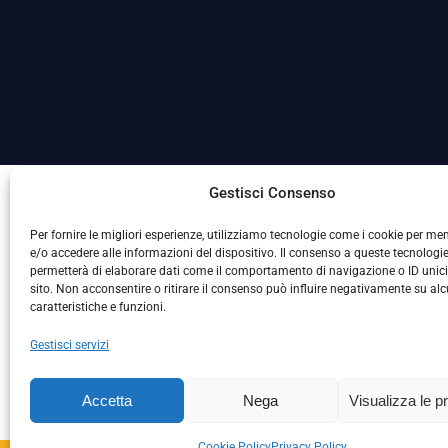
La Società ha nominato il Responsabile della Protezione
Gestisci Consenso
Per fornire le migliori esperienze, utilizziamo tecnologie come i cookie per m
e/o accedere alle informazioni del dispositivo. Il consenso a queste tecnologie
permetterà di elaborare dati come il comportamento di navigazione o ID unic
sito. Non acconsentire o ritirare il consenso può influire negativamente su al
caratteristiche e funzioni.
Gestisci servizi
L
Accetta
Nega
Visualizza le p
Cookie Policy
Privacy Policy