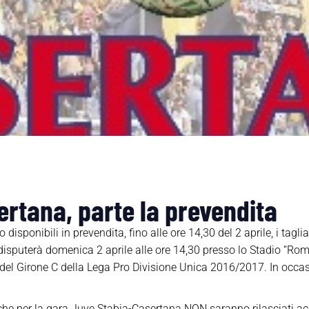
rtana, parte la prevendita
isponibili in prevendita, fino alle ore 14,30 del 2 aprile, i tagli
disputerà domenica 2 aprile alle ore 14,30 presso lo Stadio “Ro
 del Girone C della Lega Pro Divisione Unica 2016/2017. In occas
 che per la gara Juve Stabia-Casertana NON saranno rilasciati acc