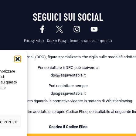
SEGUICI SUI SOCIAL
Privacy Policy
Cookie Policy
Termini e condizioni generali
 dei Dati Personali (DPO), figura specializzata che vigila sulle modalità adottate 
Per contattare il DPO può scrivere a
emorizzare
dpo@ssjuvestabia.it
 ci
i su questo
Può contattare sempre
cune
dpo@ssjuvestabia.it
anche per quanto riguarda la normativa vigente in materia di Whistleblowing.
a Società ha inoltre adottato un proprio Codice Etico, consultabile al seguente lin
referenze
Scarica il Codice Etico