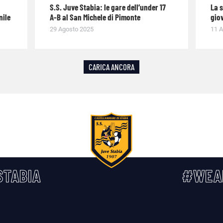
S.S. Juve Stabia: le gare dell’under 17
La 
nile
A-B al San Michele di Pimonte
giov
29 Agosto 2025
11 A
CARICA ANCORA
TABIA
#WEA