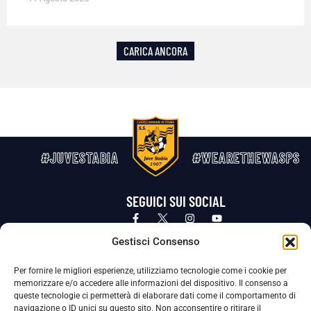
CARICA ANCORA
#JUVESTABIA
#WEARETHEWASPS
SEGUICI SUI SOCIAL
Privacy Policy
Cookie Policy
Termini e condizioni generali
Gestisci Consenso
Per fornire le migliori esperienze, utilizziamo tecnologie come i cookie per
La Società ha nominato il Responsabile della Protezione dei Dati Personali (DPO), figura specializzata che vigila sulle modalità
memorizzare e/o accedere alle informazioni del dispositivo. Il consenso a
adottate dalla nostra Società per tutelare i Suoi dati personali.
queste tecnologie ci permetterà di elaborare dati come il comportamento di
navigazione o ID unici su questo sito. Non acconsentire o ritirare il