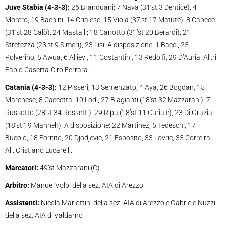
Juve Stabia (4-3-3):
26 Branduani; 7 Nava (31’st 3 Dentice), 4
Morero, 19 Bachini, 14 Crialese; 15 Viola (37’st 17 Matute), 8 Capece
(31’st 28 Calò), 24 Mastalli; 18 Canotto (31’st 20 Berardi), 21
Strefezza (23’st 9 Simeri), 23 Lisi. A disposizione: 1 Bacci, 25
Polverino, 5 Awua, 6 Allievi, 11 Costantini, 13 Redolfi, 29 D’Auria. All.ri
Fabio Caserta-Ciro Ferrara.
Catania (4-3-3):
12 Pisseri; 13 Semenzato, 4 Aya, 26 Bogdan, 15
Marchese; 8 Caccetta, 10 Lodi, 27 Biagianti (18’st 32 Mazzarani); 7
Russotto (28’st 34 Rossetti), 29 Ripa (18’st 11 Curiale), 23 Di Grazia
(18’st 19 Manneh). A disposizione: 22 Martinez, 5 Tedeschi, 17
Bucolo, 18 Fornito, 20 Djodjevic, 21 Esposito, 33 Lovric, 35 Correira.
All. Cristiano Lucarelli.
Marcatori:
49’st Mazzarani (C)
Arbitro:
Manuel Volpi della sez. AIA di Arezzo
Assistenti:
Nicola Mariottini della sez. AIA di Arezzo e Gabriele Nuzzi
della sez. AIA di Valdarno