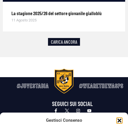
La stagione 2025/26 del settore giovanile gialloblù
11 Agosto 2025
CARICA ANCORA
#JUVESTABIA
#WEARETHEWASPS
SEGUICI SUI SOCIAL
Privacy Policy
Cookie Policy
Termini e condizioni generali
Gestisci Consenso