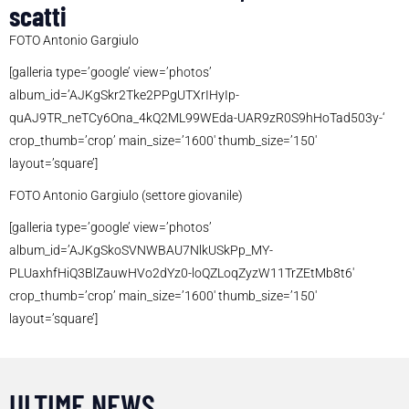
scatti
FOTO Antonio Gargiulo
[galleria type=’google’ view=’photos’
album_id=’AJKgSkr2Tke2PPgUTXrIHyIp-
quAJ9TR_neTCy6Ona_4kQ2ML99WEda-UAR9zR0S9hHoTad503y-‘
crop_thumb=’crop’ main_size=’1600′ thumb_size=’150′
layout=’square’]
FOTO Antonio Gargiulo (settore giovanile)
[galleria type=’google’ view=’photos’
album_id=’AJKgSkoSVNWBAU7NlkUSkPp_MY-
PLUaxhfHiQ3BlZauwHVo2dYz0-loQZLoqZyzW11TrZEtMb8t6′
crop_thumb=’crop’ main_size=’1600′ thumb_size=’150′
layout=’square’]
ULTIME NEWS