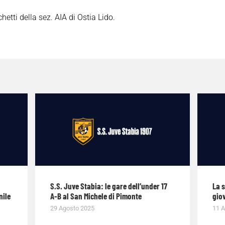
chetti della sez. AIA di Ostia Lido.
S.S. Juve Stabia: le gare dell’under 17
La 
nile
A-B al San Michele di Pimonte
giov
29 Agosto 2025
11 A