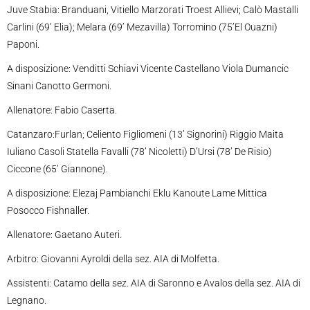
Juve Stabia: Branduani, Vitiello Marzorati Troest Allievi; Calò Mastalli
Carlini (69’ Elia); Melara (69’ Mezavilla) Torromino (75’El Ouazni)
Paponi.
A disposizione: Venditti Schiavi Vicente Castellano Viola Dumancic
Sinani Canotto Germoni.
Allenatore: Fabio Caserta.
Catanzaro:Furlan; Celiento Figliomeni (13’ Signorini) Riggio Maita
Iuliano Casoli Statella Favalli (78’ Nicoletti) D’Ursi (78’ De Risio)
Ciccone (65’ Giannone).
A disposizione: Elezaj Pambianchi Eklu Kanoute Lame Mittica
Posocco Fishnaller.
Allenatore: Gaetano Auteri.
Arbitro: Giovanni Ayroldi della sez. AIA di Molfetta.
Assistenti: Catamo della sez. AIA di Saronno e Avalos della sez. AIA di
Legnano.