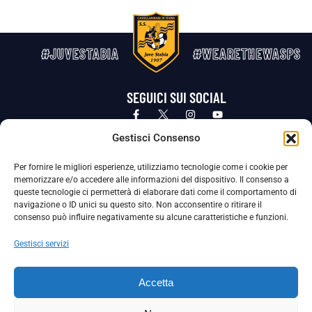
#JUVESTABIA
#WEARETHEWASPS
SEGUICI SUI SOCIAL
Privacy Policy
Cookie Policy
Termini e condizioni generali
Gestisci Consenso
Per fornire le migliori esperienze, utilizziamo tecnologie come i cookie per
La Società ha nominato il Responsabile della Protezione dei Dati Personali (DPO), figura specializzata che vigila sulle modalità
memorizzare e/o accedere alle informazioni del dispositivo. Il consenso a
adottate dalla nostra Società per tutelare i Suoi dati personali.
queste tecnologie ci permetterà di elaborare dati come il comportamento di
navigazione o ID unici su questo sito. Non acconsentire o ritirare il
Per contattare il DPO può scrivere a
consenso può influire negativamente su alcune caratteristiche e funzioni.
dpo@ssjuvestabia.it
Gestisci servizi
Può contattare sempre
dpo@ssjuvestabia.it
Accetta
anche per quanto riguarda la normativa vigente in materia di Whistleblowing.