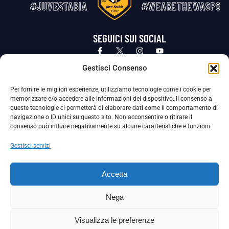
#JUVESTABIA
#WEARETHEWASPS
SEGUICI SUI SOCIAL
Privacy Policy
Cookie Policy
Termini e condizioni generali
Gestisci Consenso
Per fornire le migliori esperienze, utilizziamo tecnologie come i cookie per
La Società ha nominato il Responsabile della Protezione dei Dati Personali (DPO), figura specializzata che vigila sulle modalità
memorizzare e/o accedere alle informazioni del dispositivo. Il consenso a
adottate dalla nostra Società per tutelare i Suoi dati personali.
queste tecnologie ci permetterà di elaborare dati come il comportamento di
navigazione o ID unici su questo sito. Non acconsentire o ritirare il
Per contattare il DPO può scrivere a
consenso può influire negativamente su alcune caratteristiche e funzioni.
dpo@ssjuvestabia.it
Gestisci servizi
Può contattare sempre
dpo@ssjuvestabia.it
Accetta
anche per quanto riguarda la normativa vigente in materia di Whistleblowing.
Nega
La Società ha inoltre adottato un proprio Codice Etico, consultabile al seguente link:
Visualizza le preferenze
Scarica il Codice Etico