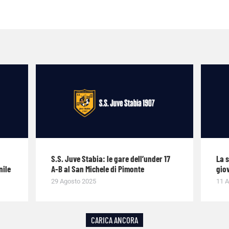
S.S. Juve Stabia: le gare dell’under 17
La 
nile
A-B al San Michele di Pimonte
giov
29 Agosto 2025
11 A
CARICA ANCORA