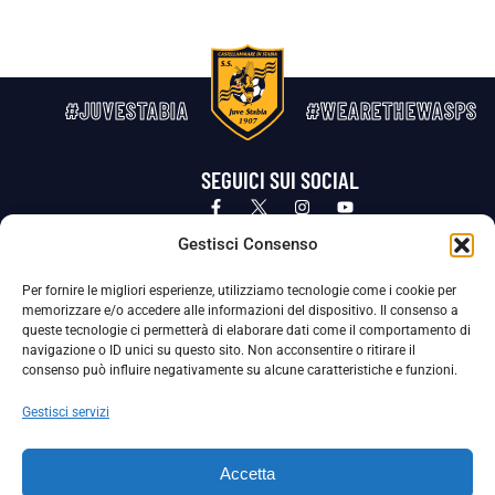
#JUVESTABIA
#WEARETHEWASPS
SEGUICI SUI SOCIAL
Privacy Policy
Cookie Policy
Termini e condizioni generali
Gestisci Consenso
Per fornire le migliori esperienze, utilizziamo tecnologie come i cookie per
La Società ha nominato il Responsabile della Protezione dei Dati Personali (DPO), figura specializzata che vigila sulle modalità
memorizzare e/o accedere alle informazioni del dispositivo. Il consenso a
adottate dalla nostra Società per tutelare i Suoi dati personali.
queste tecnologie ci permetterà di elaborare dati come il comportamento di
navigazione o ID unici su questo sito. Non acconsentire o ritirare il
Per contattare il DPO può scrivere a
consenso può influire negativamente su alcune caratteristiche e funzioni.
dpo@ssjuvestabia.it
Gestisci servizi
Può contattare sempre
dpo@ssjuvestabia.it
Accetta
anche per quanto riguarda la normativa vigente in materia di Whistleblowing.