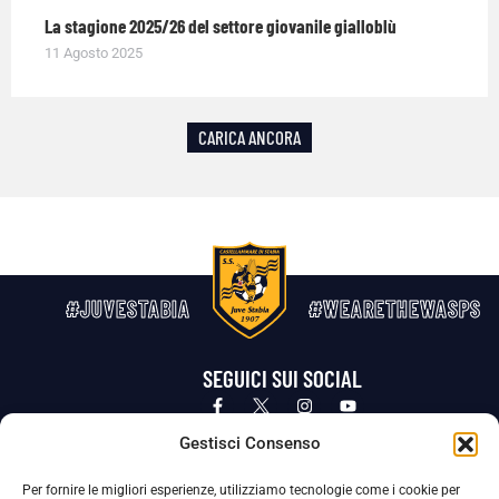
La stagione 2025/26 del settore giovanile gialloblù
11 Agosto 2025
CARICA ANCORA
#JUVESTABIA
#WEARETHEWASPS
SEGUICI SUI SOCIAL
Privacy Policy
Cookie Policy
Termini e condizioni generali
Gestisci Consenso
Per fornire le migliori esperienze, utilizziamo tecnologie come i cookie per
La Società ha nominato il Responsabile della Protezione dei Dati Personali (DPO), figura specializzata che vigila sulle modalità