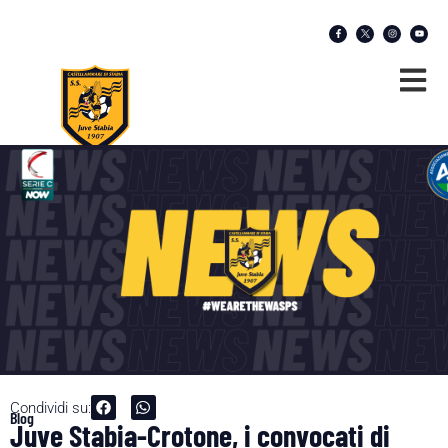
Condividi su:
Blog
Juve Stabia-Crotone, i convocati di