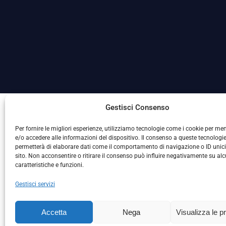
La Società ha nominato il Responsabile della Protezione
Gestisci Consenso
Per fornire le migliori esperienze, utilizziamo tecnologie come i cookie per m
e/o accedere alle informazioni del dispositivo. Il consenso a queste tecnologie
permetterà di elaborare dati come il comportamento di navigazione o ID unic
sito. Non acconsentire o ritirare il consenso può influire negativamente su al
caratteristiche e funzioni.
Gestisci servizi
L
Accetta
Nega
Visualizza le p