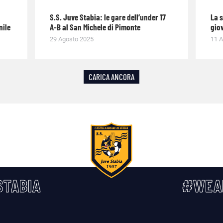
S.S. Juve Stabia: le gare dell’under 17
La 
nile
A-B al San Michele di Pimonte
giov
29 Agosto 2025
11 A
CARICA ANCORA
TABIA
#WEA