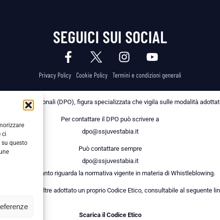
SEGUICI SUI SOCIAL
Privacy Policy
Cookie Policy
Termini e condizioni generali
 dei Dati Personali (DPO), figura specializzata che vigila sulle modalità adottate 
Per contattare il DPO può scrivere a
emorizzare
dpo@ssjuvestabia.it
 ci
i su questo
Può contattare sempre
cune
dpo@ssjuvestabia.it
anche per quanto riguarda la normativa vigente in materia di Whistleblowing.
a Società ha inoltre adottato un proprio Codice Etico, consultabile al seguente lin
referenze
Scarica il Codice Etico