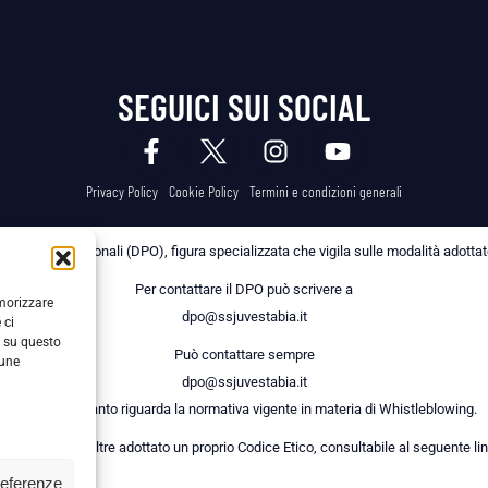
SEGUICI SUI SOCIAL
Privacy Policy
Cookie Policy
Termini e condizioni generali
 dei Dati Personali (DPO), figura specializzata che vigila sulle modalità adottate 
Per contattare il DPO può scrivere a
emorizzare
dpo@ssjuvestabia.it
 ci
i su questo
Può contattare sempre
cune
dpo@ssjuvestabia.it
anche per quanto riguarda la normativa vigente in materia di Whistleblowing.
a Società ha inoltre adottato un proprio Codice Etico, consultabile al seguente lin
referenze