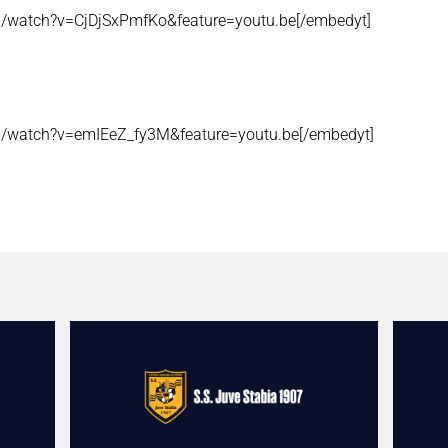
m/watch?v=CjDjSxPmfKo&feature=youtu.be[/embedyt]
m/watch?v=emIEeZ_fy3M&feature=youtu.be[/embedyt]