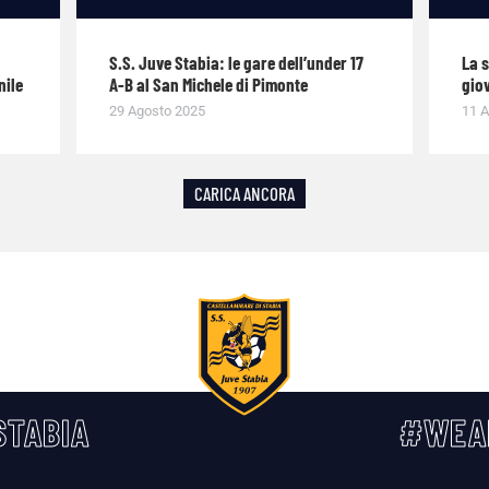
S.S. Juve Stabia: le gare dell’under 17
La 
nile
A-B al San Michele di Pimonte
giov
29 Agosto 2025
11 A
CARICA ANCORA
TABIA
#WEA